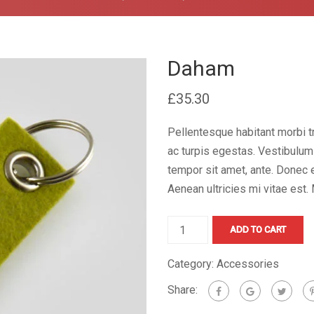
Daham
£
35.30
Pellentesque habitant morbi 
ac turpis egestas. Vestibulum t
tempor sit amet, ante. Donec 
Aenean ultricies mi vitae est. 
Daham
ADD TO CART
quantity
Category:
Accessories
Share: