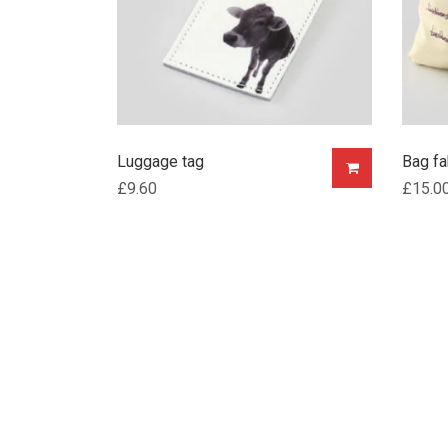
Luggage tag
Bag fa
£
9.60
£
15.0