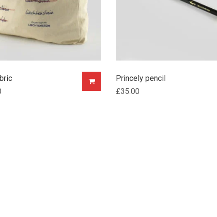
bric
Princely pencil
0
£
35.00