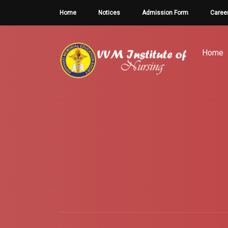
Home
Notices
Admission Form
Caree
Home