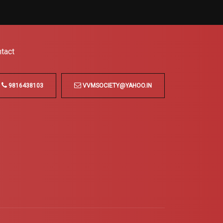
tact
9816438103
VVMSOCIETY@YAHOO.IN