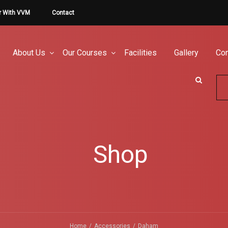
r With VVM
Contact
About Us
Our Courses
Facilities
Gallery
Con
Shop
Home
Accessories
Daham