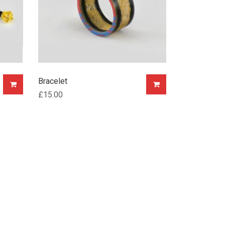
Bracelet
£
15.00