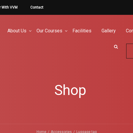
r With VVM
Contact
About Us
Our Courses
Facilities
Gallery
Con
Shop
Home
Accessories
Luggage tag