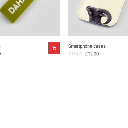
m
Smartphone cases
0
£
15.00
£
12.00