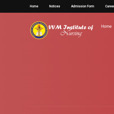
Home
Notices
Admission Form
Caree
Home