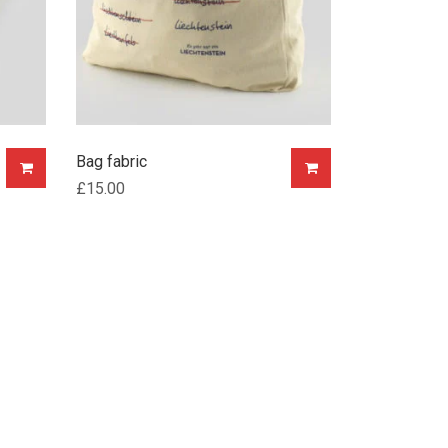
Bag fabric
£
15.00