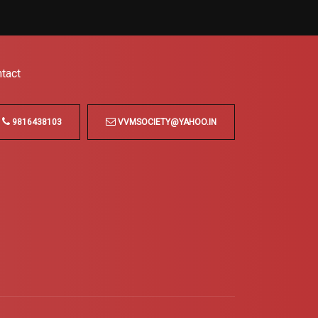
tact
9816438103
VVMSOCIETY@YAHOO.IN