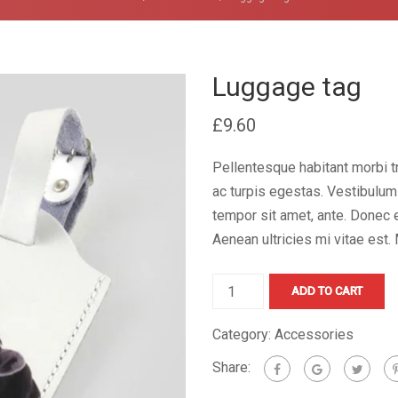
Luggage tag
£
9.60
Pellentesque habitant morbi 
ac turpis egestas. Vestibulum t
tempor sit amet, ante. Donec 
Aenean ultricies mi vitae est. 
Luggage
ADD TO CART
tag
quantity
Category:
Accessories
Share: