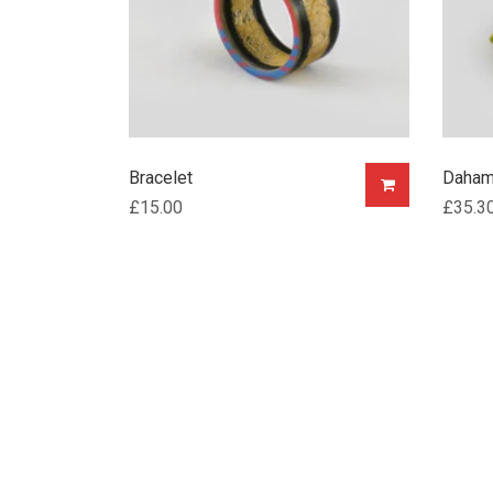
Bracelet
Daha
£
15.00
£
35.3